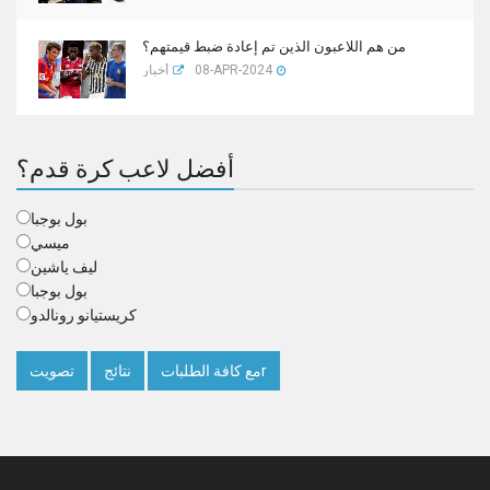
من هم اللاعبون الذين تم إعادة ضبط قيمتهم؟
08-APR-2024
أخبار
أفضل لاعب كرة قدم؟
بول بوجبا
ميسي
ليف ياشين
بول بوجبا
كريستيانو رونالدو
مع كافة الطلباتr
نتائج
تصويت