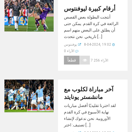
أرقام كبيرة ليوفنتوس
أنتجت البطولة بعض القصص
الرائعة في كرة القدم. يمكن حتى
أن يطلق على البعض منهم اسم
تاريخي. نحن نتحدث [...]
8-04-2024, 19:02
يوفنتوس
0 الآراء
قطعاً
7 256 الآراء
آخر مباراة لكلوب مع
مانشستر يونايتد
لقد اخترنا تقليديًا أفضل مباريات
نهاية الأسبوع في كرة القدم
الأوروبية. نحن ندعوك لإنشاء
تصنيف: اختر [...]