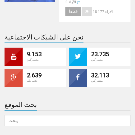
0 الآراء
قطعاً
18 177 الآراء
نحن على الشبكات الاجتماعية
9.153
23.735
مشتركين
مشتركين
2.639
32.113
مشتركين
يحب ذلك
بحث الموقع