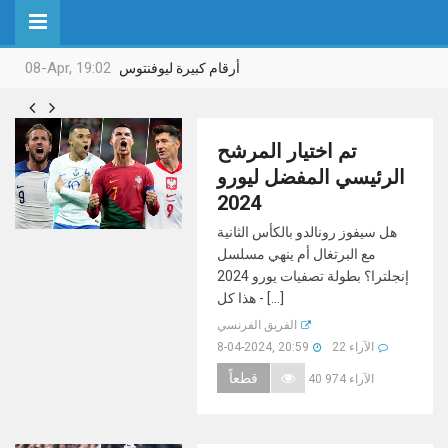
08-Apr, 19:02
أرقام كبيرة ليوفنتوس


تم اختيار المرشح
الرئيسي المفضل ليورو
2024
هل سيفوز رونالدو بالكأس الثانية
مع البرتغال أم ينهي مسلسل
إنجلترا؟ بطولة تصفيات يورو 2024
- هذا كل [...]
الفريق الفرنسي
22 الآراء
8-04-2024, 20:59
قطعاً
40 974 الآراء