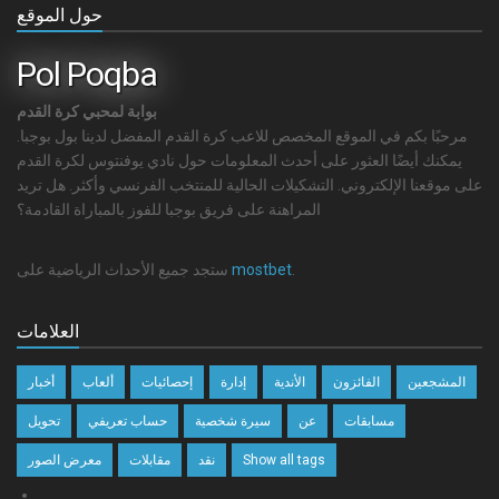
حول الموقع
Pol Poqba
بوابة لمحبي كرة القدم
مرحبًا بكم في الموقع المخصص للاعب كرة القدم المفضل لدينا بول بوجبا.
يمكنك أيضًا العثور على أحدث المعلومات حول نادي يوفنتوس لكرة القدم
على موقعنا الإلكتروني. التشكيلات الحالية للمنتخب الفرنسي وأكثر. هل تريد
المراهنة على فريق بوجبا للفوز بالمباراة القادمة؟
.
mostbet
ستجد جميع الأحداث الرياضية على
العلامات
المشجعين
الفائزون
الأندية
إدارة
إحصائيات
ألعاب
أخبار
مسابقات
عن
سيرة شخصية
حساب تعريفي
تحويل
Show all tags
نقد
مقابلات
معرض الصور