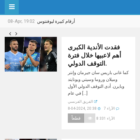
08-Apr, 19:02
أرقام كبيرة ليوفنتوس


فقدت الأندية الكبرى
أهم لاعبيها خلال فترة
التوقف الدولي.
كما عانى باريس سان جيرمان وإنتر
وميلان وروما وسيتي ويونايتد
وبايرن. أدى التوقف الدولي الأول
في عام [...]
الفريق الفرنسي
7 الآراء
8-04-2024, 20:38
قطعاً
8 331 الآراء