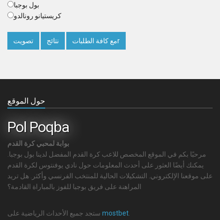
بول بوجبا
كريستيانو رونالدو
مع كافة الطلباتr
نتائج
تصويت
حول الموقع
Pol Poqba
بوابة لمحبي كرة القدم
مرحبًا بكم في الموقع المخصص للاعب كرة القدم المفضل لدينا بول بوجبا.
يمكنك أيضًا العثور على أحدث المعلومات حول نادي يوفنتوس لكرة القدم
على موقعنا الإلكتروني. التشكيلات الحالية للمنتخب الفرنسي وأكثر. هل تريد
المراهنة على فريق بوجبا للفوز بالمباراة القادمة؟
.
mostbet
ستجد جميع الأحداث الرياضية على