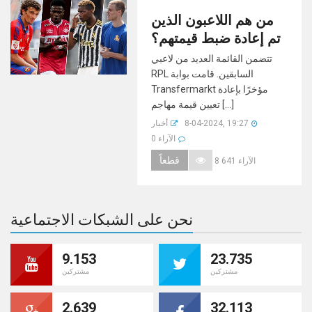
من هم اللاعبون الذين
تم إعادة ضبط قيمتهم؟
تتضمن القائمة العديد من لاعبي
RPL السابقين. قامت بوابة
Transfermarkt مؤخرًا بإعادة
تعيين قيمة مهاجم [...]
8-04-2024, 19:27
أخبار
0 الآراء
قطعاً
8 641 الآراء
نحن على الشبكات الاجتماعية
9.153
23.735
مشتركين
مشتركين
2.639
32.113