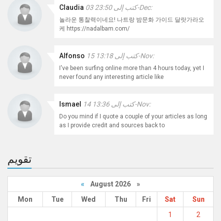
كتب إلى 23:50 03-Dec:
Claudia
놀라운 통찰력이네요! 나트랑 밤문화 가이드 달랏가라오
케 https://nadalbam.com/
كتب إلى 13:18 15-Nov:
Alfonso
I've been surfing online more than 4 hours today, yet I
never found any interesting article like
كتب إلى 13:36 14-Nov:
Ismael
Do you mind if I quote a couple of your articles as long
as I provide credit and sources back to
تقويم
«
August 2026 »
Mon
Tue
Wed
Thu
Fri
Sat
Sun
1
2