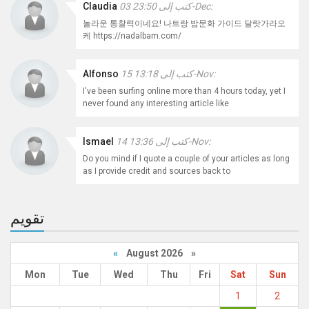
كتب إلى 23:50 03-Dec:
Claudia
놀라운 통찰력이네요! 나트랑 밤문화 가이드 달랏가라오
케 https://nadalbam.com/
كتب إلى 13:18 15-Nov:
Alfonso
I've been surfing online more than 4 hours today, yet I
never found any interesting article like
كتب إلى 13:36 14-Nov:
Ismael
Do you mind if I quote a couple of your articles as long
as I provide credit and sources back to
تقويم
«
August 2026 »
Mon
Tue
Wed
Thu
Fri
Sat
Sun
1
2