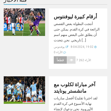
أرقام كبيرة ليوفنتوس
أنتجت البطولة بعض القصص
الرائعة في كرة القدم. يمكن حتى
أن يطلق على البعض منهم اسم
تاريخي. نحن نتحدث [...]
8-04-2024, 19:02
يوفنتوس
0 الآراء
قطعاً
7 262 الآراء
آخر مباراة لكلوب مع
مانشستر يونايتد
لقد اخترنا تقليديًا أفضل مباريات
نهاية الأسبوع في كرة القدم
الأوروبية. نحن ندعوك لإنشاء