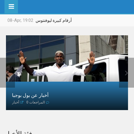
08-Apr, 19:02
أرقام كبيرة ليوفنتوس




أخبار عن بول بوجبا
0 المراجعات
أخبار
فئة الأخبار