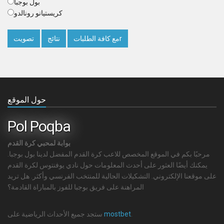
بول بوجبا
كريستيانو رونالدو
مع كافة الطلباتr
نتائج
تصويت
حول الموقع
Pol Poqba
بوابة لمحبي كرة القدم
مرحبًا بكم في الموقع المخصص للاعب كرة القدم المفضل لدينا بول بوجبا.
يمكنك أيضًا العثور على أحدث المعلومات حول نادي يوفنتوس لكرة القدم
على موقعنا الإلكتروني. التشكيلات الحالية للمنتخب الفرنسي وأكثر. هل تريد
المراهنة على فريق بوجبا للفوز بالمباراة القادمة؟
.
mostbet
ستجد جميع الأحداث الرياضية على