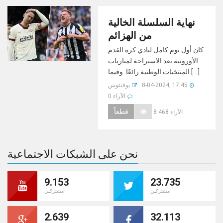
نهاية السلسلة الخالية
من الهزائم
كان أول يوم كامل لنادي كرة القدم
الأوروبية بعد الاستراحة لمباريات
المنتخبات الوطنية رائعًا. وفيما [...]
8-04-2024, 17:45
يوفنتوس
0 الآراء
قطعاً
8 468 الآراء
نحن على الشبكات الاجتماعية
9.153
23.735
مشتركين
مشتركين
2.639
32.113